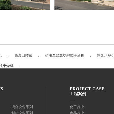
机
，
高温回转窑
，
药用单臂真空耙式干燥机
，
热泵污泥
刮板干燥机
，
S
PROJECT CASE
工程案例
混合设备系列
化工行业
制粒设备系列
食品行业