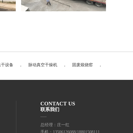
烘干设备
，
脉动真空干燥机
，
固废煅烧窑
，
CONTACT US
联系我们
总经理：庄一红
手机：13506126088/18801508111